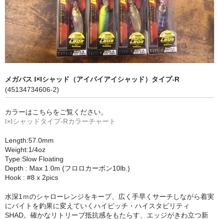
メガバス I×Iシャッド（アイバイアイシャッド）タイプ-R
(45134734606-2)
カラーはこちらをご覧ください。
I×Iシャッドタイプ-Rカラーチャート
Length:57.0mm
Weight:1/4oz
Type:Slow Floating
Depth : Max 1.0m (フロロカーボン10lb.)
Hook : #8 x 2pics
水深1ｍのシャローレンジをキープ、広く手早くサーチしながら着実
にバイトを釣果に変えていくハイピッチ・ハイスタビリティ
SHAD。確かなリトリーブ抵抗感をもたらす、エッジがきわ立つ新