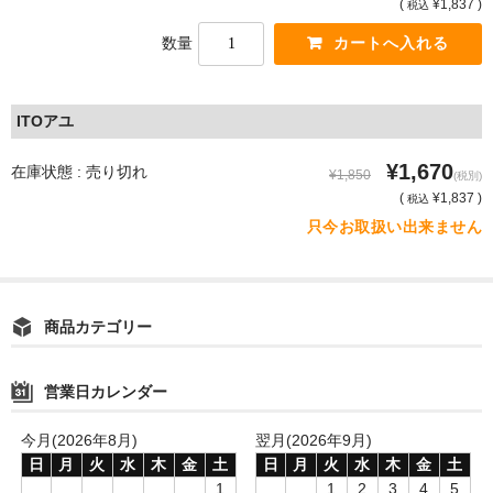
(
¥1,837 )
税込
数量
ITOアユ
¥1,670
在庫状態 : 売り切れ
¥1,850
(税別)
(
¥1,837 )
税込
只今お取扱い出来ません
商品カテゴリー
営業日カレンダー
今月(2026年8月)
翌月(2026年9月)
日
月
火
水
木
金
土
日
月
火
水
木
金
土
1
1
2
3
4
5