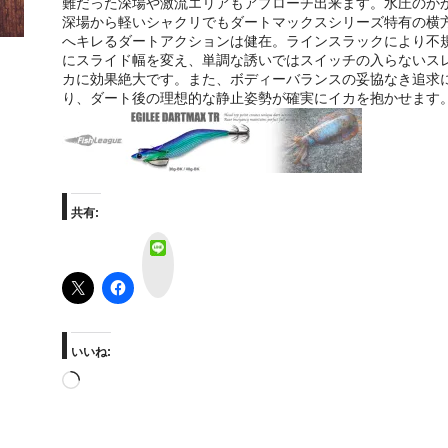
難だった深場や激流エリアもアプローチ出来ます。水圧のか
深場から軽いシャクリでもダートマックスシリーズ特有の横
へキレるダートアクションは健在。ラインスラックにより不
にスライド幅を変え、単調な誘いではスイッチの入らないス
カに効果絶大です。また、ボディーバランスの妥協なき追求
り、ダート後の理想的な静止姿勢が確実にイカを抱かせます
共有:
L
I
N
E
いいね:
読
み
込
み