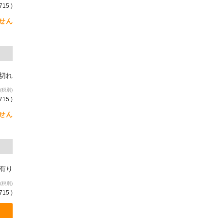
715 )
せん
り切れ
(税別)
715 )
せん
庫有り
(税別)
715 )