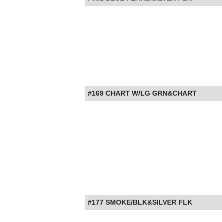
#169 CHART W/LG GRN&CHART
#177 SMOKE/BLK&SILVER FLK