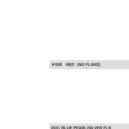
＃008 RED（NO FLAKE)
#031 BLUE PEARL/SILVER FLK