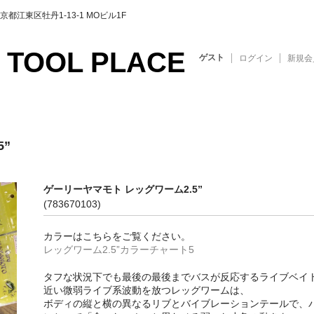
東区牡丹1-13-1 MOビル1F
 TOOL PLACE
ゲスト
ログイン
新規会
”
ゲーリーヤマモト レッグワーム2.5”
(783670103)
カラーはこちらをご覧ください。
レッグワーム2.5”カラーチャート5
タフな状況下でも最後の最後までバスが反応するライブベイ
近い微弱ライブ系波動を放つレッグワームは、
ボディの縦と横の異なるリブとバイブレーションテールで、