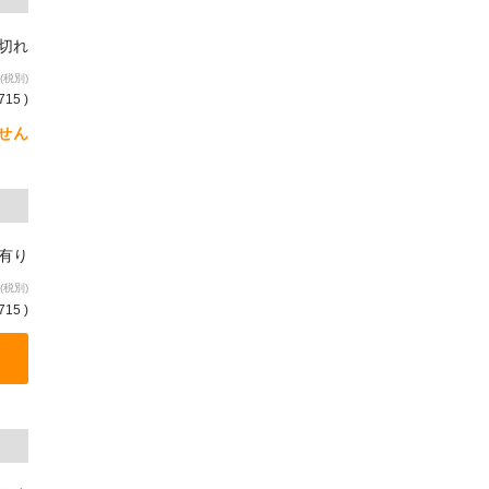
り切れ
(税別)
715 )
せん
庫有り
(税別)
715 )