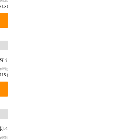
(税別)
715 )
庫有り
(税別)
715 )
り切れ
(税別)