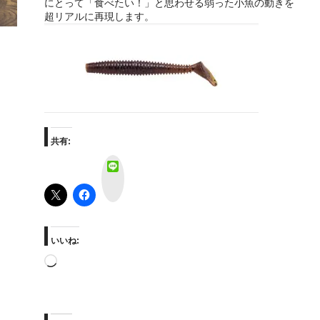
にとって「食べたい！」と思わせる弱った小魚の動きを
超リアルに再現します。
共有:
L
I
N
E
いいね:
読
み
込
み