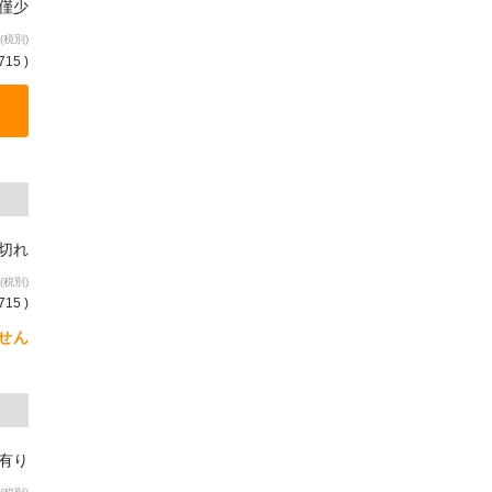
庫僅少
(税別)
715 )
り切れ
(税別)
715 )
せん
庫有り