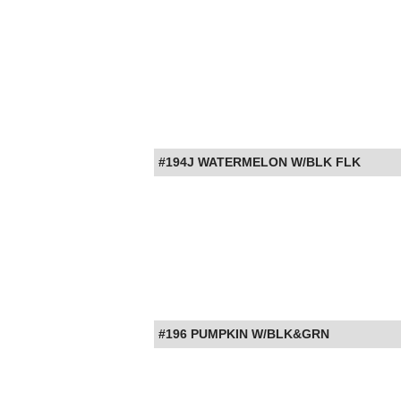
#194J WATERMELON W/BLK FLK
#196 PUMPKIN W/BLK&GRN