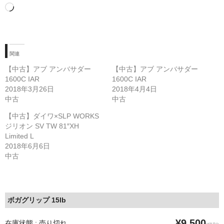
読
み
込
み
中…
関連
【中古】アブ アンバサダー
【中古】アブ アンバサダー
1600C IAR
1600C IAR
2018年3月26日
2018年4月4日
中古
中古
【中古】ダイワ×SLP WORKS
ジリオン SV TW 81″XH
Limited L
2018年6月6日
中古
ボガグリップ 15lb
¥9,500
在庫状態 : 売り切れ