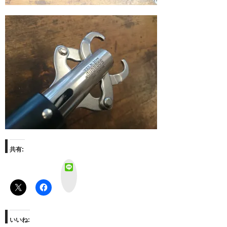
共有:
L
I
N
E
いいね: